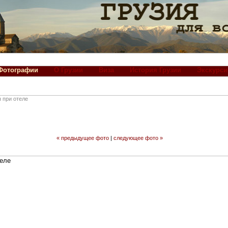
Фотографии
О Грузии
Виза
История Грузии
Экскурси
 при отеле
« предыдущее фото
|
следующее фото »