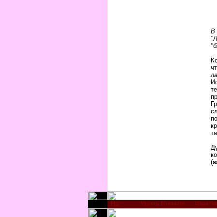
В
"
"б
К
ч
л
И
т
п
Г
с
п
кр
т
Д
к
(
s
Мцхета-Мтианети
Шида-Ка