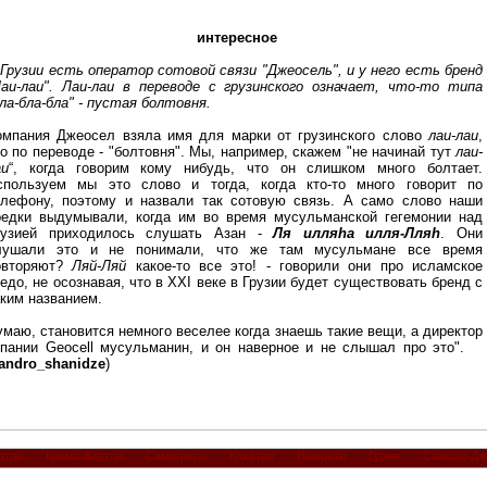
интересное
 Грузии есть оператор сотовой связи "Джеосель", и у него есть бренд
Лаи-лаи". Лаи-лаи в переводе с грузинского означает, что-то типа
ла-бла-бла" - пустая болтовня.
омпания Джеосел взялa имя для марки от грузинского слово
лаи-лаи
,
то по переводе - "болтовня". Мы, например, скажем "не начинай тут
лаи-
аи
“, когда говорим кому нибудь, что он слишком много болтает.
спользуем мы это слово и тогда, когда кто-то много говорит по
елефону, поэтому и назвали так сотовую связь. А само слово наши
редки выдумывали, когда им во время мусульманской гегемонии над
рузией приходилось слушать Азан -
Ля илляhа илля-Лляh
. Они
лушали это и не понимали, что же там мусульмане все время
овторяют?
Ляй-Ляй
какое-то все это! - говорили они про исламское
едо, не осознавая, что в XXI веке в Грузии будет существовать бренд с
аким названием.
умаю, становится немного веселее когда знаешь такие вещи, а директор
опании Geocell мусульманин, и он наверное и не слышал про это".
andro_shanidze
)
ртли
Квемо-Картли
Самегрело
Кахетия
Имерети
Гурия
Самцхе-Дж