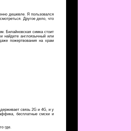
венно дешевле. Я пользовался
исмотреться. Другое дело, что
рм. Билайновская симка стоит
ли найдете англоязычный или
 даже пожертвования на храм
ддерживает связь 2G и 4G, и у
раффика, бесплатные смски и
го где.