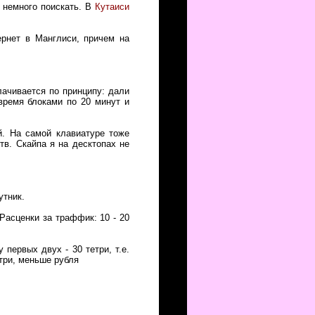
о немного поискать. В
Кутаиси
ернет в Манглиси, причем на
лачивается по принципу: дали
время блоками по 20 минут и
ой. На самой клавиатуре тоже
тв. Скайпа я на десктопах не
спутник.
Расценки за траффик: 10 - 20
 первых двух - 30 тетри, т.е.
три, меньше рубля