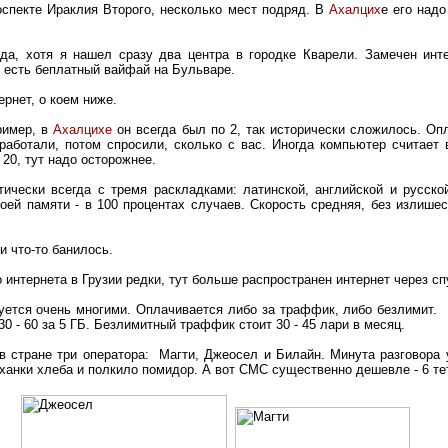
оспекте Ираклия Второго, несколько мест подряд. В
Ахалцих
е его над
да, хотя я нашел сразу два центра в городке Кварели. Замечен инт
 есть беплатный вайфай на Бульваре.
рнет, о коем ниже.
пример, в
Ахалцихе
он всегда был по 2, так исторически сложилось. Оп
работали, потом спросили, сколько с вас. Иногда компьютер считает 
 20, тут надо осторожнее.
тически всегда с тремя раскладками: латинской, английской и русск
оей памяти - в 100 процентах случаев. Скорость средняя, без излишес
и что-то банилось.
о интернета в Грузии редки, тут больше распространен интернет через 
уется очень многими. Оплачивается либо за траффик, либо безлимит. 
 30 - 60 за 5 ГБ. Безлимитный траффик стоит 30 - 45 лари в месяц.
 в стране три оператора: Магти, Джеосел и Билайн. Минута разговора у
ханки хлеба и полкило помидор. А вот СМС существенно дешевле - 6 те