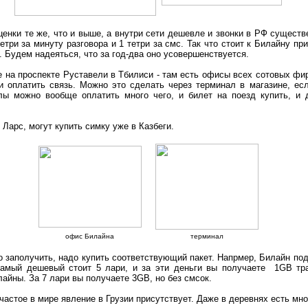
ценки те же, что и выше, а внутри сети дешевле и звонки в РФ сущест
етри за минуту разговора и 1 тетри за смс. Так что стоит к Билайну пр
. Будем надеяться, что за год-два оно усовершенствуется.
е на проспекте Руставели в Тбилиси - там есть офисы всех сотовых фи
и оплатить связь. Можно это сделать через терминал в магазине, ес
лы можно вообще оплатить много чего, и билет на поезд купить, и
 Ларс, могут купить симку уже в Казбеги.
офис Билайна
терминал
го заполучить, надо купить соответствующий пакет. Напрмер, Билайн по
 Самый дешевый стоит 5 лари, и за эти деньги вы получаете 1GB т
лайны. За 7 лари вы получаете 3GB, но без смсок.
ечастое в мире явление в Грузии присутствует. Даже в деревнях есть мно