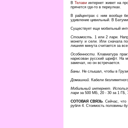
В
Телави
интернет живет на пр
прячется где-то в переулках.
В райцентрах с ним вообще бе
удивление цивильный. В Батуми
Существует еще мобильный инте
Стоимость
. 1 или 2 лари. На
монету и сели. Или сначала по
лишняя минута считается за все
Особенности
. Клавиатура прак
нарисован русский шрифт. На м
замечал, но он встречается.
Баны
. Не слышал, чтобы в Грузи
Домашний
. Кабели безлимитног
Мобильный интернет
. Использ
лари за 500 МБ, 20 - 30 за 1 ГБ,
СОТОВАЯ СВЯЗЬ
. Сейчас, что
рубля 4. Стоимость половины бу