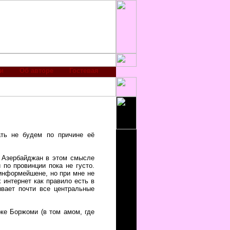
и
Об авторе
Гостевая
ать не будем по причине её
, Азербайджан в этом смысле
 по провинции пока не густо.
тинформейшене, но при мне не
интернет как правило есть в
ывает почти все центральные
ке Боржоми (в том амом, где