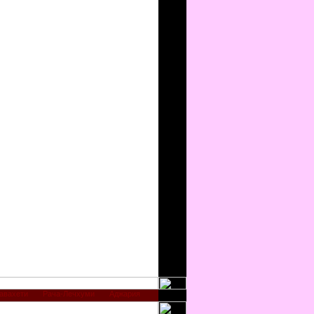
авахети
Рача-Лечхуми
Аджария