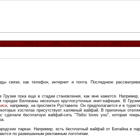
Фотографии
О Грузии
Виза
История Грузии
Экскурси
иды связи, как телефон, интернет и почта. Последнюю рассматрив
в Грузии пока еще в стадии становления, как мне кажется. Например
м городке Белоканы несколько круглосуточных инет-кафешек. В Грузии
лиси
, например, на проспекте Руставели. Он предполагается и в турис
которых хостелах присутствует халявный вайфай. В приличных отелях 
 сделали бесплатную вайфай-сеть "Tbilisi loves you", которая покр
ра.
ородских парках. Например, есть бесплатный вайфай от Билайна в пар
знаются по развешанным рекламным логотипам.