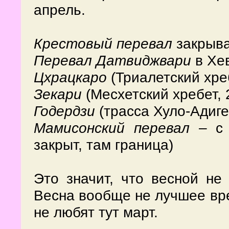
апрель.
Крестовый перевал
закрыва
Перевал Датвиджвари
в Хев
Цхрацкаро
(Триалетский хреб
Зекари
(Месхетский хребет, 
Годердзи
(трасса Хуло-Адиген
Мамисонский перевал
– с 
закрыт, там граница)
Это значит, что весной не
Весна вообще не лучшее вре
не любят тут март.