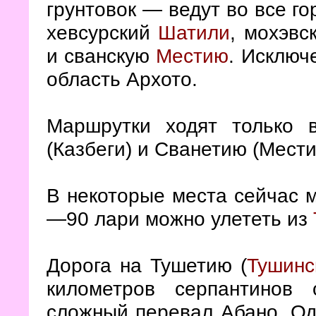
грунтовок — ведут во все г
хевсурский
Шатили
, мохэвс
и сванскую
Местию
. Исключ
область Архото.
Маршрутки ходят только 
(Казбеги) и Сванетию (Мести
В некоторые места сейчас м
—90 лари можно улететь из
Дорога на Тушетию (
Тушинс
километров серпантино
сложный перевал Абано. Од