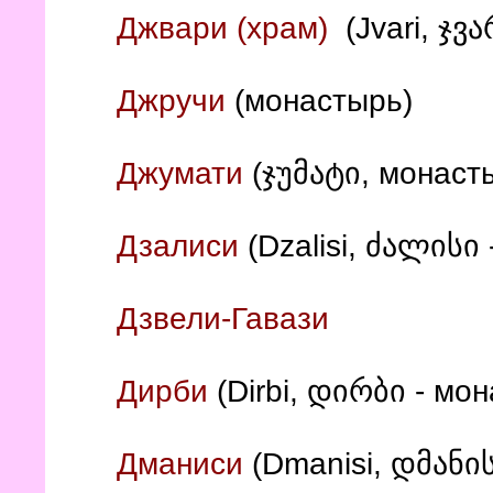
(Jvari, ჯვ
Джвари (храм)
Джручи
(монастырь)
Джумати
(ჯუმატი, монаст
Дзалиси
(Dzalisi, ძალისი 
Дзвели-Гавази
Дирби
(Dirbi, დირბი - мо
Дманиси
(Dmanisi, დმანი