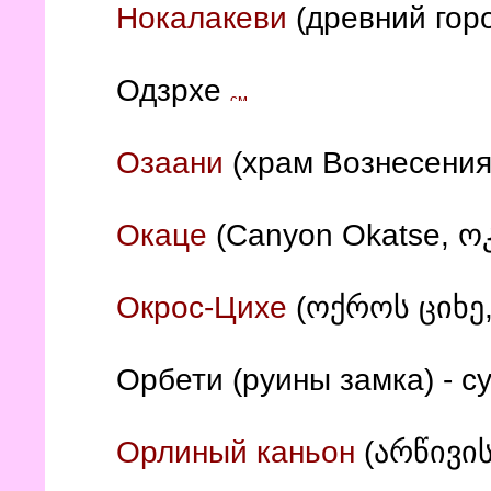
Нокалакеви
(древний гор
Одзрхе
Озаани
(храм Вознесения
Окаце
(Canyon Okatse, ო
Окрос-Цихе
(ოქროს ციხე,
- с
Орбети (руины замка)
Орлиный каньон
(არწივის