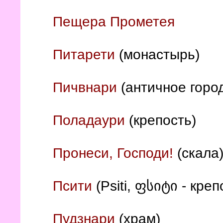
Пещера Прометея
Питарети
(монастырь)
Пичвнари
(античное горо
Поладаури
(крепость)
Пронеси, Господи!
(скала
Псити
(Psiti, ფსიტი - креп
Пудзнари
(храм)