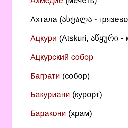
Ахмедие
(мечеть)
Ахтала (ახტალა - грязево
Ацкури
(Atskuri,
აწყური -
Ацкурский собор
Баграти
(собор)
Бакуриани
(курорт)
Баракони
(храм)