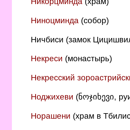
Никорцминда
(храм)
Ниноцминда
(собор)
Ничбиси (замок Цицишв
Некреси
(монастырь)
Некресский зороастрийск
Ноджихеви
(ნოჯიხევი, ру
Норашени
(храм в Тбилис