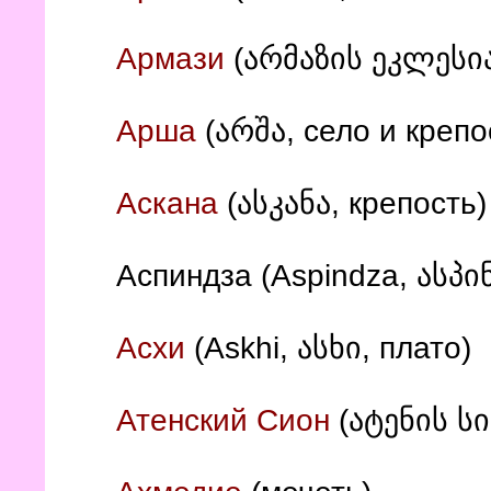
Армази
(არმაზის ეკლესია
Арша
(არშა, село и крепо
Аскана
(ასკანა, крепость)
Аспиндза (Aspindza, ასპი
Асхи
(Askhi, ასხი, плато)
Атенский Сион
(ატენის ს