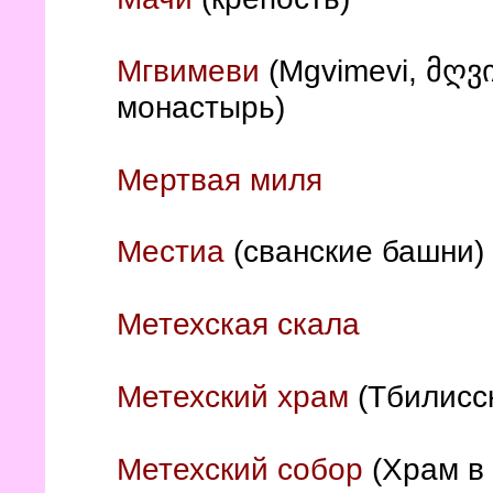
Мгвимеви
(Mgvimevi, მღვ
монастырь)
Мертвая миля
Местиа
(сванские башни)
Метехская скала
Метехский храм
(Тбилисс
Метехский собор
(Храм в 