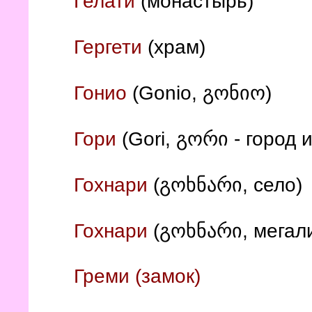
Гелати
(монастырь)
Гергети
(храм)
Гонио
(Gonio, გონიო)
Гори
(Gori, გორი - город 
Гохнари
(გოხნარი, село)
Гохнари
(გოხნარი, мегал
Греми (замок)