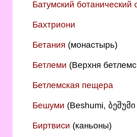
Батумский ботанический 
Бахтриони
Бетания
(монастырь)
Бетлеми
(Верхня бетлемс
Бетлемская пещера
Бешуми
(Beshumi, ბეშუმი 
Биртвиси
(каньоны)