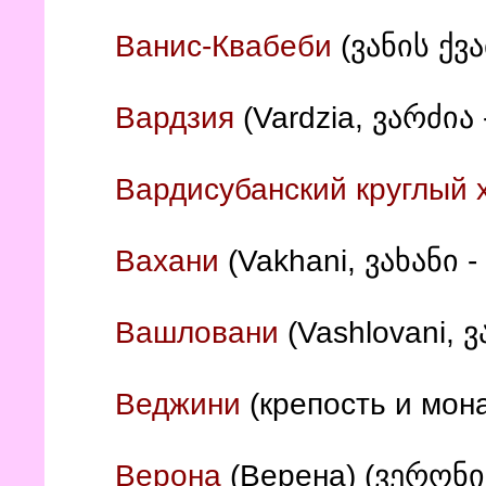
Ванис-Квабеби
(ვანის ქვ
Вардзия
(Vardzia, ვარძია
Вардисубанский круглый 
Вахани
(Vakhani,
ვახანი -
Вашловани
(Vashlovani, 
Веджини
(крепость и мон
Верона
(Верена) (ვერონის