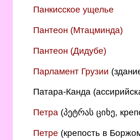
Панкисское ущелье
Пантеон (Мтацминда)
Пантеон (Дидубе)
Парламент Грузии
(здание
Патара-Канда (ассирийск
Петра
(პეტრას ციხე, креп
Петре
(крепость в Боржо