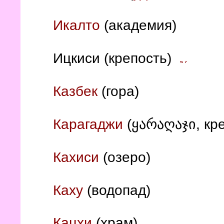
Икалто
(академия)
Ицкиси (крепость)
Казбек
(гора)
Карагаджи
(ყარაღაჯი, кре
Кахиси
(озеро)
Каху
(водопад)
Кацхи
(храм)