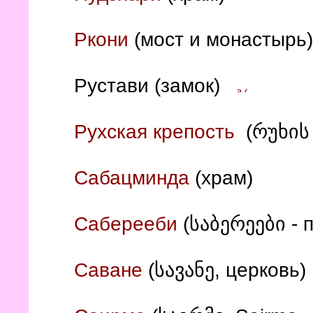
Ркони
(мост и монастырь
Рустави (замок)
(რუხის 
Рухская крепость
Сабацминда
(храм)
Саберееби
(საბერეები -
Саване
(
სავანე, церковь
)