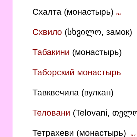
Схалта (монастырь)
Схвило
(
სხვილო, замок)
Табакини
(монастырь)
Таборский монастырь
Тавквечила (вулкан)
Теловани
(Telovani, თელო
Тетрахеви (монастырь)