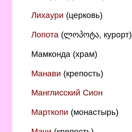
Лихаури
(церковь)
Лопота
(ლოპოტა, курорт
Мамконда (храм)
Манави
(крепость)
Манглисский Сион
Марткопи
(монастырь)
Мачи
(крепость)