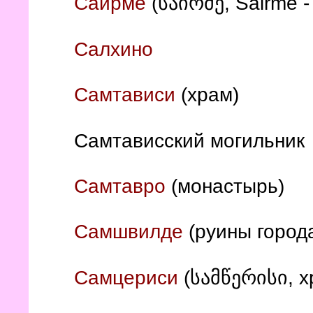
Саирме
(
საირმე, Sairme -
Салхино
Самтависи
(храм)
Самтависский могильни
Самтавро
(монастырь)
Самшвилде
(руины город
Самцериси
(
х
სამწერისი,