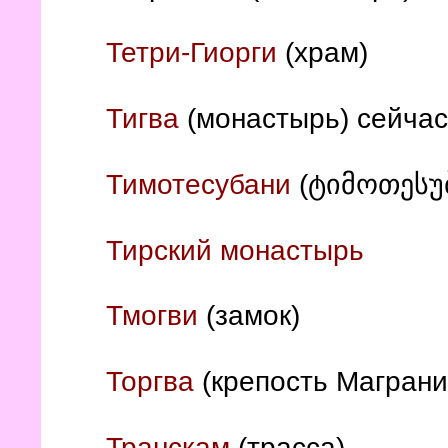
Тетри-Гиорги
(храм)
Тигва
(монастырь) сейча
Тимотесубани
(ტიმოთესუბ
Тирский монастырь
Тмогви
(замок)
Торгва
(крепость Маграни
Транскам
(трасса)