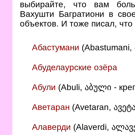
выбирайте, что вам боль
Вахушти Багратиони в сво
объектов. И тоже писал, что 
Абастумани
(Abastumani,
Абуделаурские озёра
Абули
(Abuli, აბული - кре
Аветаран
(Avetaran, ავეტ
Алаверди
(Alaverdi, ალა