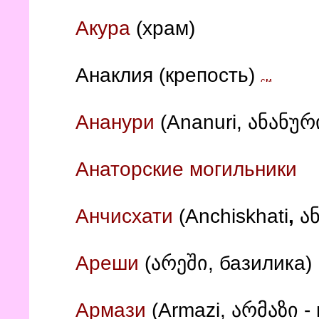
Акура
(храм)
Анаклия (крепость)
Ананури
(Ananuri, ანანურ
Анаторские могильники
Анчисхати
(
Anchiskhati
,
ა
Ареши
(არეში, базилика)
Армази
(Armazi, არმაზი -