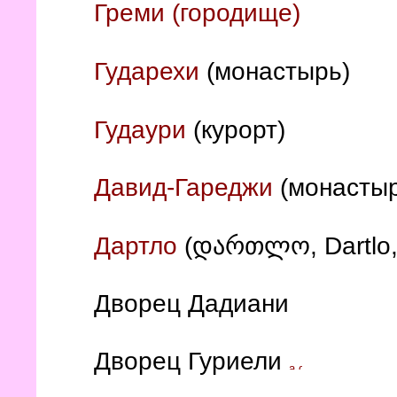
Греми (городище)
Гударехи
(монастырь)
Гудаури
(курорт)
Давид-Гареджи
(монасты
დართლო, Dartlo
Дартло
(
Дворец Дадиани
Дворец Гуриели