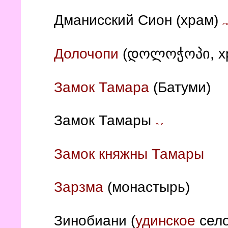
Дманисский Сион (храм)
Долочопи
(დოლოჭოპი, х
Замок Тамара
(Батуми)
Замок Тамары
Замок княжны Тамары
Зарзма
(монастырь)
Зинобиани (
удинское
сел