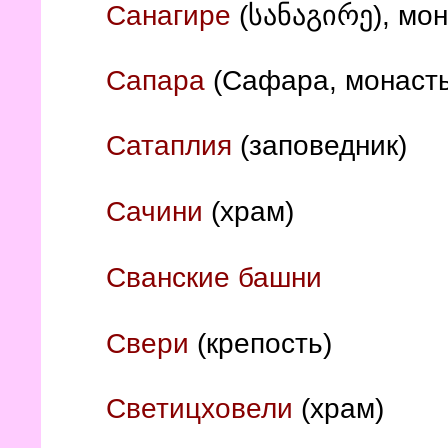
Санагире
(
სანაგირე
), мо
Сапара
(Сафара, монаст
Сатаплия
(заповедник)
Сачини
(храм)
Сванские башни
Свери
(крепость)
Светицховели
(храм)