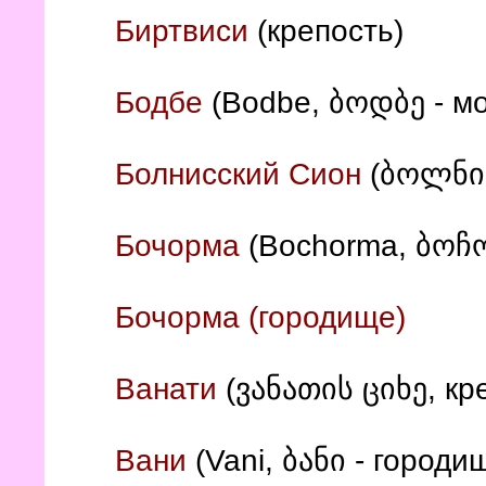
Биртвиси
(крепость)
Бодбе
(Bodbe, ბოდბე - м
(ბოლნის
Болнисский Сион
(Bochorma, ბოჩო
Бочорма
Бочорма (городище)
Ванати
(ვანათის ციხე, кр
Вани
(Vani, ბანი - городи