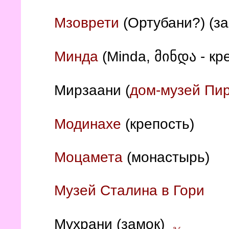
Мзоврети
(Ортубани?) (з
Минда
(Minda, მინდა - кр
Мирзаани (
дом-музей Пи
Модинахе
(крепость)
Моцамета
(монастырь)
Музей Сталина в Гори
Мухрани (замок)