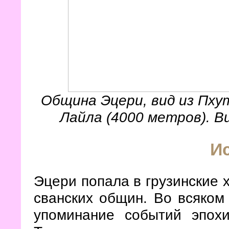
Община Эцери, вид из Пху
Лайла (4000 метров). В
И
Эцери попала в грузинские х
сванских общин. Во всяком
упоминание событий эпох