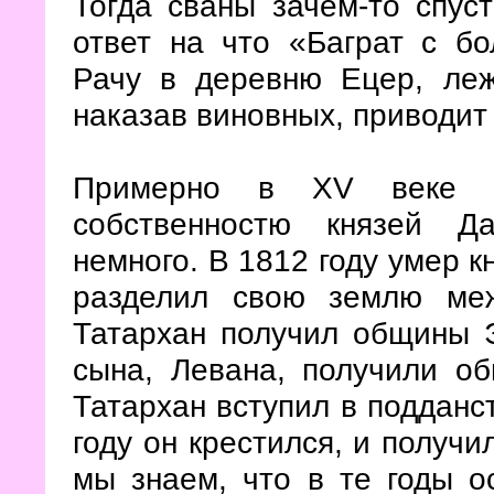
Тогда сваны зачем-то спуст
ответ на что «Баграт с б
Рачу в деревню Ецер, ле
наказав виновных, приводит
Примерно в XV веке за
собственностю князей Д
немного. В 1812 году умер 
разделил свою землю ме
Татархан получил общины Э
сына, Левана, получили о
Татархан вступил в подданс
году он крестился, и получи
мы знаем, что в те годы о