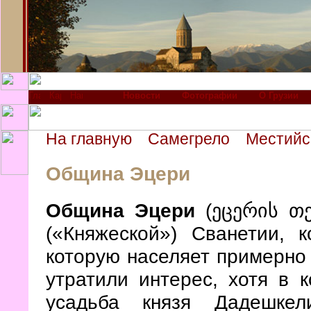
Новости
Фотографии
О Грузии
На главную
Самегрело
Местийс
Община Эцери
Община Эцери
(ეცერის თე
(«Княжеской») Сванетии, 
которую населяет примерно 
утратили интерес, хотя в 
усадьба князя Дадешке