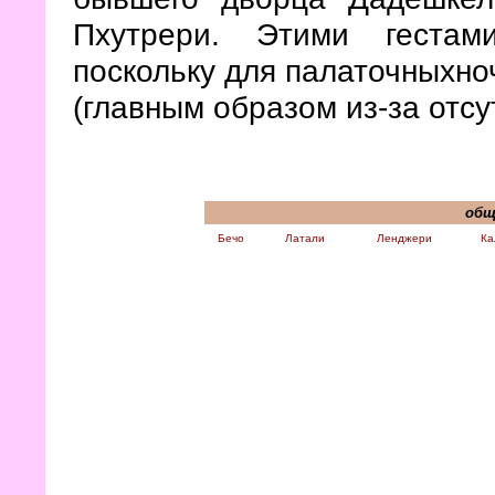
Пхутрери. Этими гестам
поскольку для палаточныхно
(главным образом из-за отсу
общ
Бечо
Латали
Ленджери
Ка