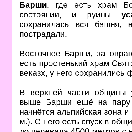
Барши
, где есть храм Б
состоянии, и руины
у
сохранилась вся башня, 
пострадали.
Восточнее Барши, за овра
есть простенький храм Свято
веказх, у него сохранились 
В верхней части общины у
выше Барши ещё на пару 
начнётся альпийская зона и
м.). С него есть спуск в общ
до перевала 4500 метров с 