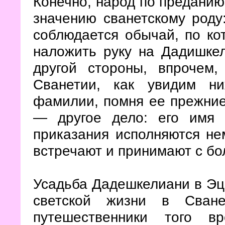
Конечно, народ по преданию
значению сванетскому роду
соблюдается обычай, по ко
наложить руку на Дадишкел
другой стороны, впрочем
Сванетии, как увидим н
фамилии, помня ее прежние
— другое дело: его имя 
приказания исполняются нем
встречают и принимают с б
Усадьба Дадешкелиани в Эц
светской жизни в Сван
путешественники того в