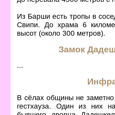
Из Барши есть тропы в сосе
Свипи. До храма 6 килом
высот (около 300 метров).
Замок Дадеш
...
Инфра
В сёлах общины не заметно 
гестхауза. Один из них н
бывшего дворца Дадешкел