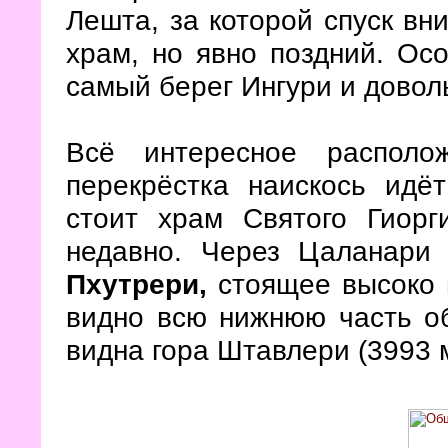
Лешта, за которой спуск вни
храм, но явно поздний. Ос
самый берег Ингури и доволь
Всё интересное располо
перекрёстка наискось идё
стоит храм Святого Гиорг
недавно. Через Цаланари
Пхутрери,
стоящее высоко 
видно всю нижнюю часть об
видна гора Штавлери (3993 