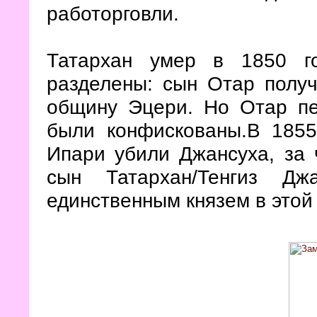
работорговли.
Татархан умер в 1850 г
разделены: сын Отар полу
общину Эцери. Но Отар пе
были конфискованы.В 185
Ипари убили Джансуха, за 
сын Татархан/Тенгиз Дж
единственным князем в этой