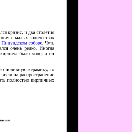
лся кризис, и два столетия
ирпич в малых количествах
в
Пицундском соборе
. Чуть
ался очень редко. Иногда
 кирпича было мало, и он
ую поливную керамику, то
влияли на распространение
 пять полностью кирпичных
ашения.