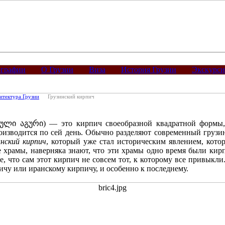
графии
О Грузии
Виза
История Грузии
Экскурс
итектура Грузии
Грузинский кирпич
ლი აგური) — это кирпич своеобразной квадратной формы, 
роизводится по сей день. Обычно разделяют современный грузи
инский кирпич
, который уже стал историческим явлением, котор
 храмы, наверняка знают, что эти храмы одно время были кир
е, что сам этот кирпич не совсем тот, к которому все привыкли
ичу или иранскому кирпичу, и особенно к последнему.