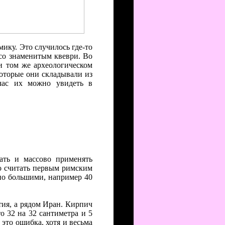
мику. Это случилось где-то
 со знаменитым квеври. Во
и том же археологическом
оторые они складывали из
час их можно увидеть в
ать и массово применять
о считать первым римским
но большими, например 40
тия, а рядом Иран. Кирпич
о 32 на 32 сантиметра и 5
о это ошибка, хотя и весьма