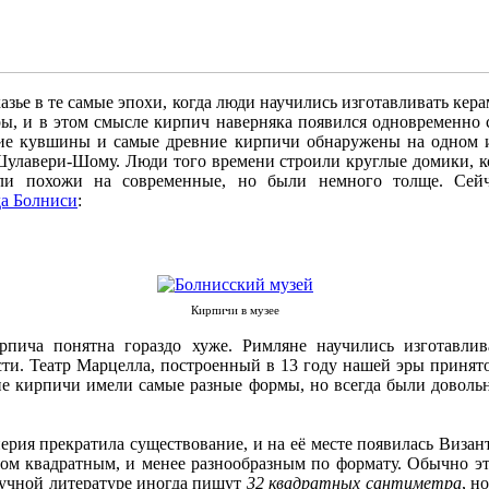
зье в те самые эпохи, когда люди научились изготавливать кера
ры, и в этом смысле кирпич наверняка появился одновременно
ние кувшины и самые древние кирпичи обнаружены на одном 
Шулавери-Шому. Люди того времени строили круглые домики, к
ли похожи на современные, но были немного толще. Сей
да Болниси
:
Кирпичи в музее
рпича понятна гораздо хуже. Римляне научились изготавлив
ти. Театр Марцелла, построенный в 13 году нашей эры принят
е кирпичи имели самые разные формы, но всегда были доволь
ерия прекратила существование, и на её месте появилась Визан
ном квадратным, и менее разнообразным по формату. Обычно эт
аучной литературе иногда пишут
32 квадратных сантиметра
, н