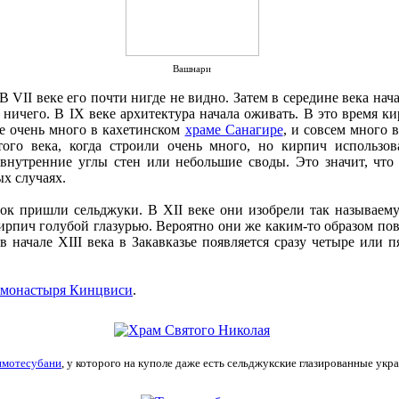
Вашнари
В VII веке его почти нигде не видно. Затем в середине века нача
 ничего. В IX веке архитектура начала оживать. В это время к
же очень много в кахетинском
храме Санагире
, и совсем много 
того века, когда строили очень много, но кирпич использов
внутренние углы стен или небольшие своды. Это значит, что
ых случаях.
ок пришли сельджуки. В XII веке они изобрели так называем
кирпич голубой глазурью. Вероятно они же каким-то образом по
 в начале XIII века в Закавказье появляется сразу четыре или
монастыря Кинцвиси
.
имотесубани
, у которого на куполе даже есть сельджукские глазированные укр