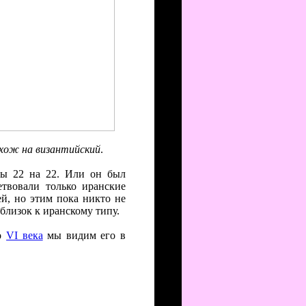
охож на византийский
.
ры 22 на 22. Или он был
твовали только иранские
й, но этим пока никто не
близок к иранскому типу.
ло
VI века
мы видим его в