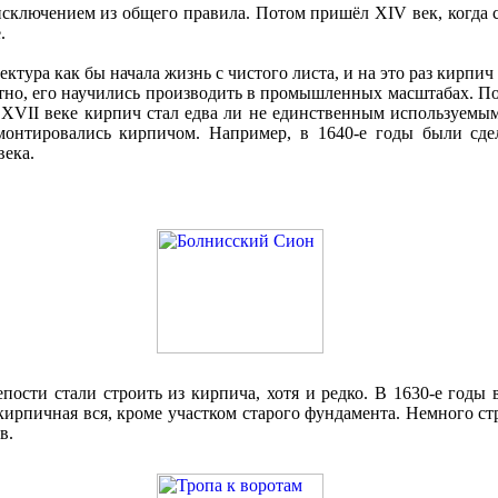
исключением из общего правила. Потом пришёл XIV век, когда 
е.
ектура как бы начала жизнь с чистого листа, и на это раз кирпич
тно, его научились производить в промышленных масштабах. П
XVII веке кирпич стал едва ли не единственным используемым
монтировались кирпичом. Например, в 1640-е годы были сд
века.
епости стали строить из кирпича, хотя и редко. В 1630-е годы
 кирпичная вся, кроме участком старого фундамента. Немного ст
в.