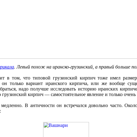
рикала
. Левый похож на иранско-грузинский, а правый больше п
оит в том, что типовой грузинский кирпич тоже имел разме
 он только вариант иранского кирпича, или же вообще суще
браться, надо получше исследовать историю иранских кирпиче
то грузинский кирпич — самостоятельное явление и только очень 
медленно. В античности он встречался довольно часто. Око
: