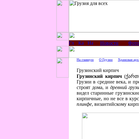
Новости
Фото
На главную
О Грузии
Храмовая арх
Грузинский кирпич
Грузинский кирпич
(ქართუ
Грузии в средние века, и п
строят дома, и
древний груз
видел старинные грузинские
кирпичные, но не все в курс
плинфе
, византийскому кирп