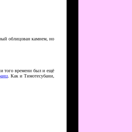
рый облицован камнем, но
и того времени был и ещё
ранц
. Как и Тимотесубани,