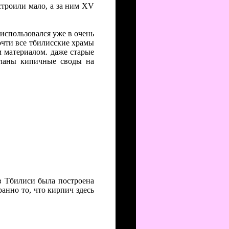
строили мало, а за ним XV
 использовался уже в очень
очти все тбилисские храмы
 материалом. даже старые
еланы кипичные своды на
 в Тбилиси была построена
ранно то, что кирпич здесь