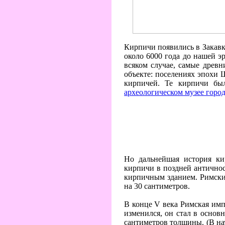
Кирпичи появились в Закавка
около 6000 года до нашей э
всяком случае, самые древ
объекте: поселениях эпохи 
кирпичей. Те кирпичи бы
археологическом музее горо
Но дальнейшая история ки
кирпичи в поздней античнос
кирпичным зданием. Римски
на 30 сантиметров.
В конце V века Римская имп
изменился, он стал в основ
сантиметров толщины. (В н