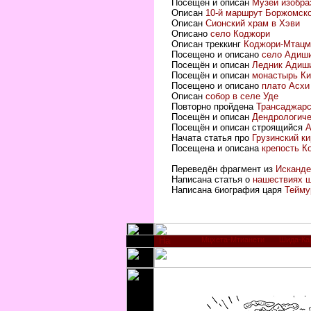
Посещен и описан
Музей изобра
Описан
10-й маршрут Боржомско
Описан
Сионский храм в Хэви
Описано
село Коджори
Описан треккинг
Коджори-Мтацм
Посещено и описано
село Адиш
Посещён и описан
Ледник Адиш
Посещён и описан
монастырь Ки
Посещено и описано
плато Асхи
Описан
собор в селе Уде
Повторно пройдена
Трансаджарс
Посещён и описан
Дендрологиче
Посещён и описан строящийся
А
Начата статья про
Грузинский к
Посещена и описана
крепость К
Переведён фрагмент из
Исканд
Написана статья о
нашествиях 
Написана биография царя
Тейму
Мцхета-Мтианети
Шида-Ка