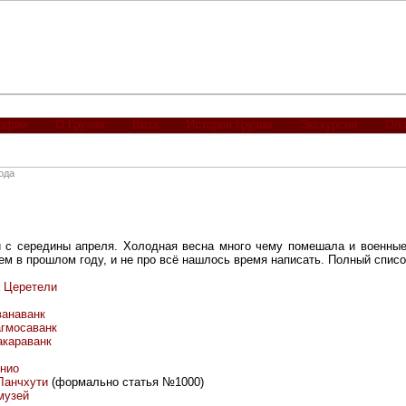
рафии
О Грузии
Виза
История Грузии
Экскурсии
Об 
ода
и с середины апреля. Холодная весна много чему помешала и военные
ем в прошлом году, и не про всё нашлось время написать. Полный список
 Церетели
ванаванк
гмосаванк
акараванк
онио
Ланчхути
(формально статья №1000)
 музей