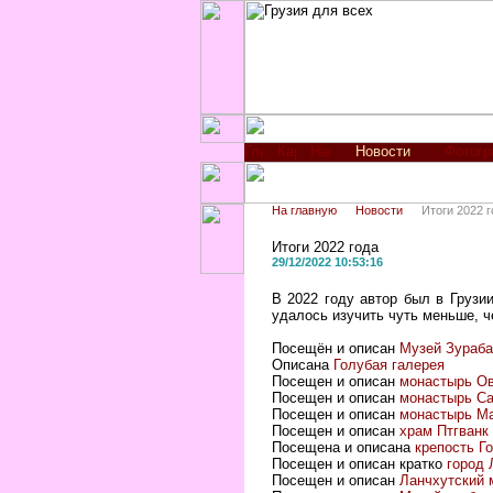
Новости
Фотог
На главную
Новости
Итоги 2022 г
Итоги 2022 года
29/12/2022 10:53:16
В 2022 году автор был в Грузи
удалось изучить чуть меньше, ч
Посещён и описан
Музей Зураба
Описана
Голубая галерея
Посещен и описан
монастырь О
Посещен и описан
монастырь Са
Посещен и описан
монастырь М
Посещен и описан
храм Птгванк
Посещена и описана
крепость Г
Посещен и описан кратко
город 
Посещен и описан
Ланчхутский