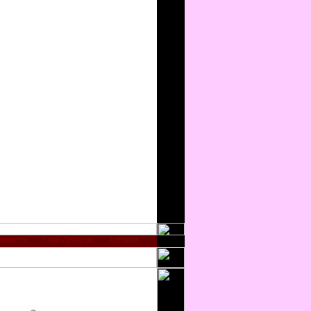
авахети
Рача-Лечхуми
Аджария