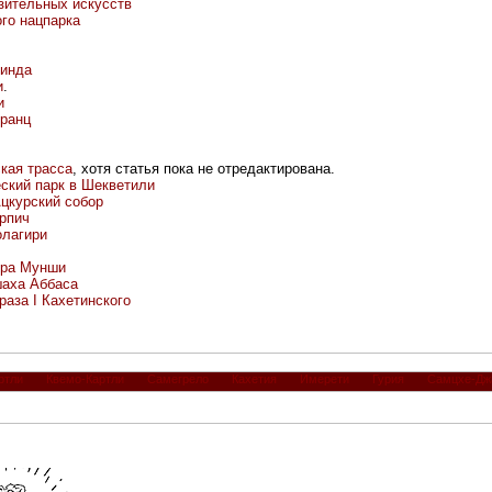
зительных искусств
го нацпарка
инда
и
.
и
ранц
кая трасса
, хотя статья пока не отредактирована.
ский парк в Шекветили
цкурский собор
ирпич
олагири
ера Мунши
шаха Аббаса
раза I Кахетинского
ртли
Квемо-Картли
Самегрело
Кахетия
Имерети
Гурия
Самцхе-Дж